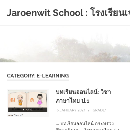
Jaroenwit School : โรงเรียนเจ
จัน
ดี-
นครศรีธรรมราช
Skip
to
CATEGORY:
E-LEARNING
content
บทเรียนออนไลน์: วิชา
ภาษาไทย ป.1
6 JANUARY 2021
NAPASS
GRADE1
::: บทเรียนออนไลน์ กระทรวง
ศึกษาธิการ ::: วิชาภาษาไทย ป.1