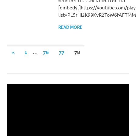
[embedyt]https://youtube.com/playl
list=PL5rHI2K99KvR2ToW6fAFTMM
READ MORE
Posts
…
PREVIOUS
«
1
76
77
78
POSTS
pagination
Video
Player