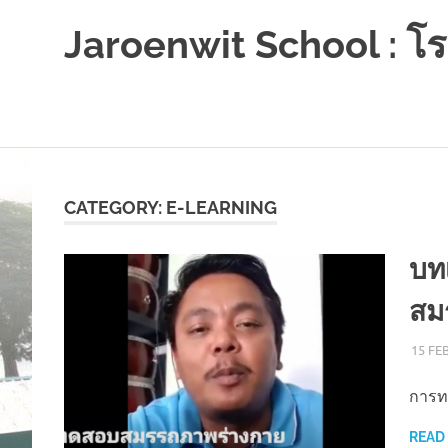
Jaroenwit School : โรง
จัน
ดี-
นครศรีธรรมราช
Skip
to
content
CATEGORY:
E-LEARNING
บท
สม
15 FE
การท
READ