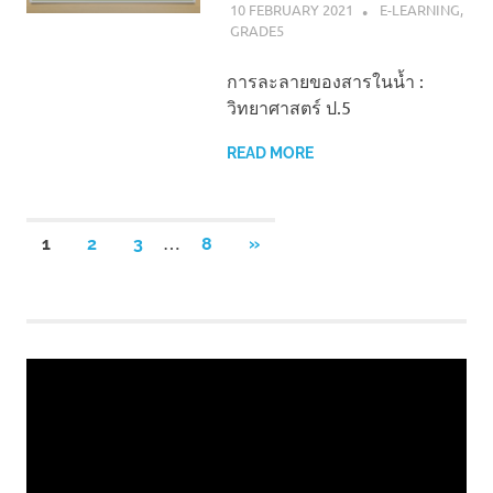
10 FEBRUARY 2021
NAPASS
E-LEARNING
,
GRADE5
การละลายของสารในน้ำ :
วิทยาศาสตร์ ป.5
READ MORE
Posts
…
NEXT
1
2
3
8
»
POSTS
pagination
Video
Player