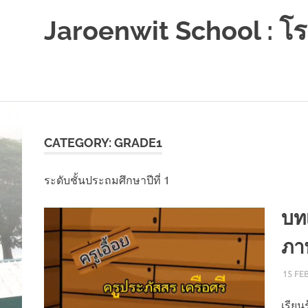
Jaroenwit School : โรง
จัน
ดี-
นครศรีธรรมราช
Skip
to
content
CATEGORY:
GRADE1
ระดับชั้นประถมศึกษาปีที่ 1
บทเ
ภา
15 FE
เรียน