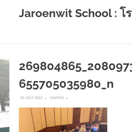
Jaroenwit School : โรง
จัน
ดี-
นครศรีธรรมราช
Skip
to
content
269804865_208097
655705035980_n
18 JULY 2022
NAPASS