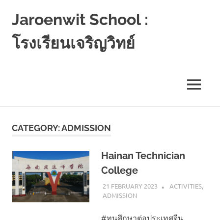
Jaroenwit School :
โรงเรียนเจริญวิทย์
จัน
ดี-
นครศรีธรรมราช
MENU
Skip
to
CATEGORY:
ADMISSION
content
Hainan Technician
College
21 FEBRUARY 2023
NAPASS
ACTIVITIES
,
ADMISSION
#ทุนศึกษาต่อประเทศจีน