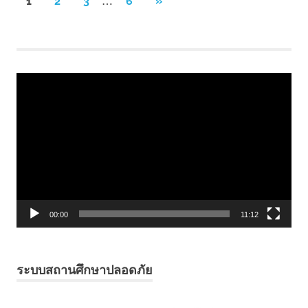
Posts
NEXT
1
2
3
6
»
POSTS
pagination
Video
Player
00:00
11:12
ระบบสถานศึกษาปลอดภัย