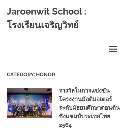
Jaroenwit School :
โรงเรียนเจริญวิทย์
จัน
ดี-
นครศรีธรรมราช
MENU
Skip
to
CATEGORY:
HONOR
content
รางวัลในการแข่งขัน
โครงงานมัลติมอเตอร์
ระดับมัธยมศึกษาตอนต้น
ชิงแชมป์ประเทศไทย
2564