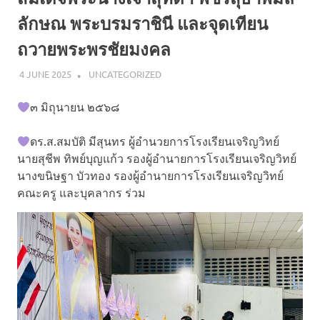
ลักษณ พระบรมราชินี และจุดเทียน
ถวายพระพรชัยมงคล
4 JUNE 2025
NAPASS
UNCATEGORIZED
๓ มิถุนายน ๒๕๖๘
ดร.ส.สมบัติ มีสุนทร ผู้อำนวยการโรงเรียนเจริญวิทย์
นายสุชีพ ทิพย์บุญแก้ว รองผู้อำนายการโรงเรียนเจริญวิทย์
นางขนิษฐา บัวทอง รองผู้อำนายการโรงเรียนเจริญวิทย์
คณะครู และบุคลากร ร่วม