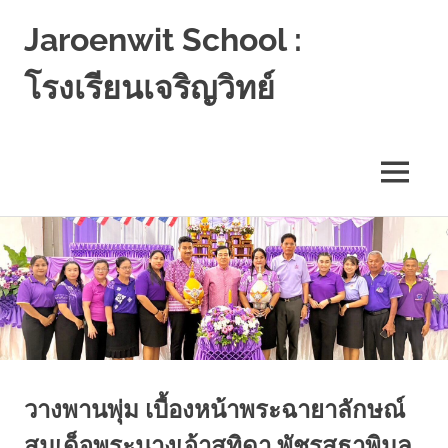
Jaroenwit School :
โรงเรียนเจริญวิทย์
จัน
ดี-
นครศรีธรรมราช
MENU
Skip
to
content
วางพานพุ่ม เบื้องหน้าพระฉายาลักษณ์
สมเด็จพระนางเจ้าสุทิดา พัชรสุธาพิมล