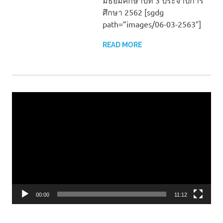
ศึกษา 2562 [sgdg
path=”images/06-03-2563″]
READ MORE
Video
Player
00:00
11:12