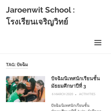
Jaroenwit School :
โรงเรียนเจริญวิทย์
จัน
ดี-
นครศรีธรรมราช
MENU
Skip
to
TAG:
ปัจฉิม
content
ปัจฉิมนิเทศนักเรียนชั้น
มัธยมศึกษาปีที่ 3
6 MARCH 2020
NAPASS
ACTIVITIES
ปัจฉิมนิเทศนักเรียนชั้น
มัธยมศึกษาปีที่ 3 ประจำปีการ