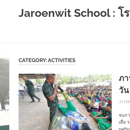
Jaroenwit School : โรง
จัน
ดี-
นครศรีธรรมราช
Skip
to
content
CATEGORY:
ACTIVITIES
ภาร
วัน​
21 FE
จบภารก
เสือ 
path