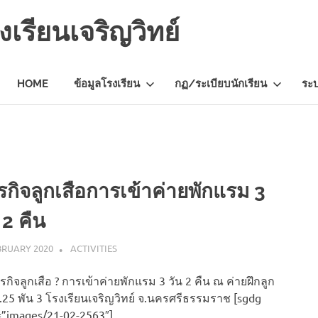
เรียนเจริญวิทย์
HOME
ข้อมูลโรงเรียน
กฏ/ระเบียบนักเรียน
ระ
กิจลูกเสือการเข้าค่ายพักแรม​ 3​
 2​ คืน​
BRUARY 2020
NAPASS
ACTIVITIES
ิจ​ลูกเสือ​ ? การเข้าค่ายพักแรม​ 3​ วัน​ 2​ คืน​ ณ ค่ายฝึกลูก
ร.25 พัน 3 โรงเรียนเจริญ​วิท​ย์ จ.นครศรีธรรมราช [sgdg
=”images/21-02-2563″]