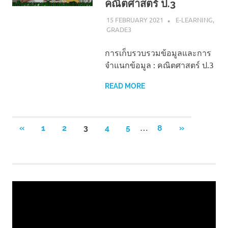
คณิตศาสตร์ ป.3
15 FEBRUARY 2021
NAPASS
E-LEARNING
,
GRADE3
การเก็บรวบรวมข้อมูลและการ
จำแนกข้อมูล : คณิตศาสตร์ ป.3
READ MORE
Posts
…
PREVIOUS
NEXT
«
1
2
3
4
5
8
»
POSTS
POSTS
pagination
Video
Player