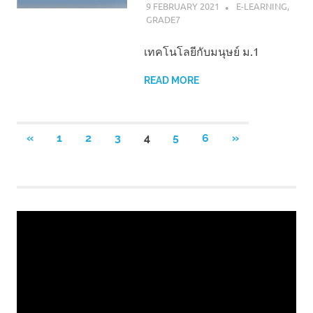
9 FEBRUARY 2021
NAPASS
E-LEARNING
,
GRADE7
เทคโนโลยีกับมนุษย์ ม.1
READ MORE
Posts
PREVIOUS
NEXT
«
1
2
3
4
5
6
»
POSTS
POSTS
pagination
Video
Player