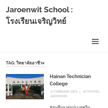
Jaroenwit School :
โรงเรียนเจริญวิทย์
จัน
ดี-
นครศรีธรรมราช
MENU
Skip
to
TAG:
วิทยาลัยอาชีวะ
content
Hainan Technician
College
21 FEBRUARY 2023
NAPASS
ACTIVITIES
,
ADMISSION
#ทุนศึกษาต่อประเทศจีน