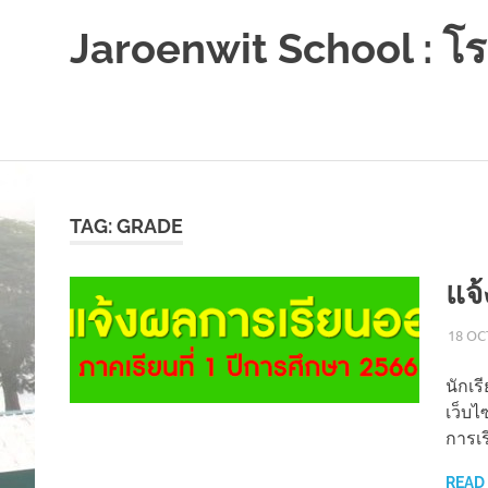
Jaroenwit School : โรง
จัน
ดี-
นครศรีธรรมราช
Skip
to
content
TAG:
GRADE
แจ
18 OC
นักเ
เว็บไ
การเรี
READ