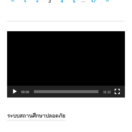
Posts
PREVIOUS
NEXT
«
1
2
3
4
5
17
»
POSTS
POSTS
pagination
Video
Player
00:00
11:12
ระบบสถานศึกษาปลอดภัย